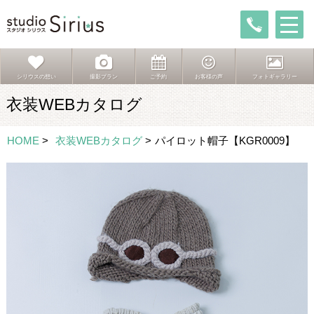
シリウスの想い
撮影プラン
ご予約
お客様の声
フォトギャラリー
衣装WEBカタログ
HOME
>
衣装WEBカタログ
>
パイロット帽子【KGR0009】