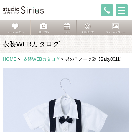
シリウスの想い
撮影プラン
ご予約
お客様の声
フォトギャラリー
衣装WEBカタログ
HOME
>
衣装WEBカタログ
>
男の子スーツ②【Baby0011】