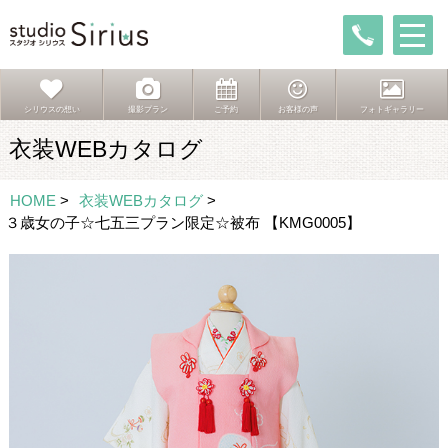
シリウスの想い
撮影プラン
ご予約
お客様の声
フォトギャラリー
衣装WEBカタログ
HOME
>
衣装WEBカタログ
>
３歳女の子☆七五三プラン限定☆被布 【KMG0005】