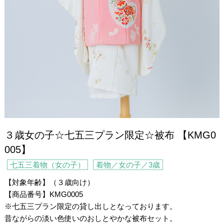
３歳女の子☆七五三プラン限定☆被布 【KMG0
005】
七五三着物（女の子）
着物／女の子／3歳
【対象年齢】（３歳向け）
【商品番号】KMG0005
※七五三プラン限定の貸し出しとなっております。
昔ながらの淡い色使いのおしとやかな被布セット。