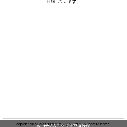
目指しています。
copyright © studio Sirius スタジオシリウス. All right reserved.
web予約&スタジオ空き状況