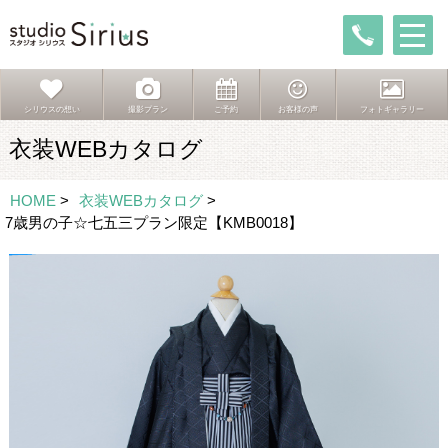
シリウスの想い
撮影プラン
ご予約
お客様の声
フォトギャラリー
衣装WEBカタログ
HOME
>
衣装WEBカタログ
>
7歳男の子☆七五三プラン限定【KMB0018】