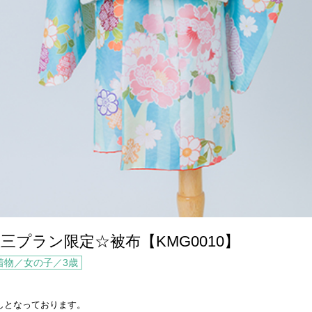
三プラン限定☆被布【KMG0010】
着物／女の子／3歳
しとなっております。