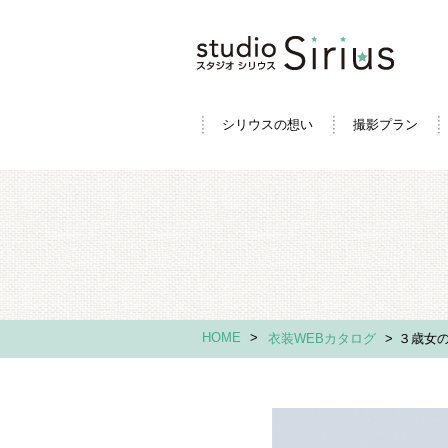
シリウスの想い
撮影プラン
HOME
>
衣装WEBカタログ
>
３歳女の