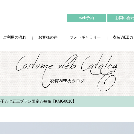
web予約
お問い合
ご利用の流れ
お客様の声
フォトギャラリー
衣装WEB
衣装WEBカタログ
子☆七五三プラン限定☆被布【KMG0010】