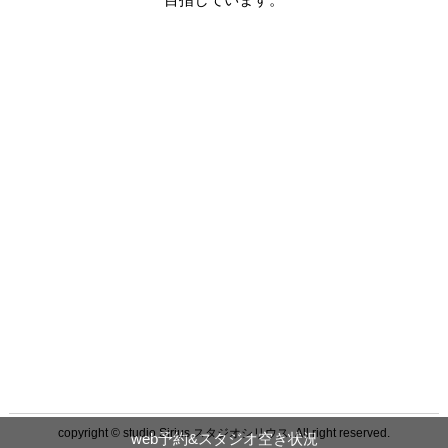
copyright © studio Sirius スタジオシリウス. All right reserved.
web予約&スタジオ空き状況