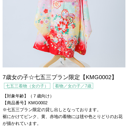
7歳女の子☆七五三プラン限定【KMG0002】
七五三着物（女の子）
着物／女の子／7歳
【対象年齢】（７歳向け）
【商品番号】KMG0002
※七五三プラン限定の貸し出しとなっております。
裾にかけてピンク、黄、赤地の着物には毬や色とりどりのお花
が描かれています。