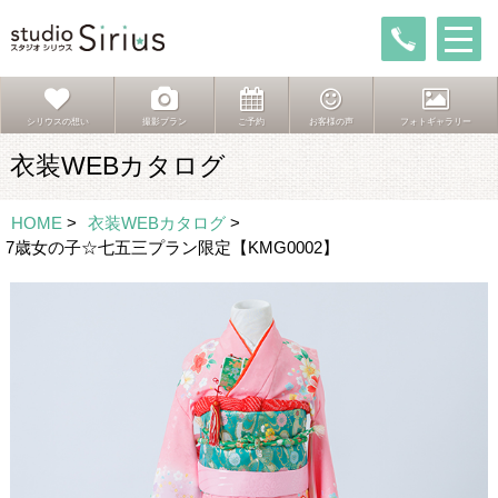
シリウスの想い
撮影プラン
ご予約
お客様の声
フォトギャラリー
衣装WEBカタログ
HOME
>
衣装WEBカタログ
>
7歳女の子☆七五三プラン限定【KMG0002】