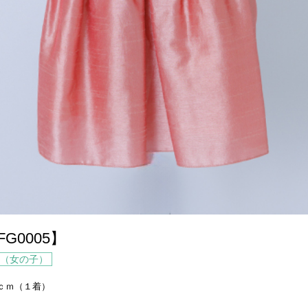
G0005】
m（女の子）
0ｃｍ（１着）