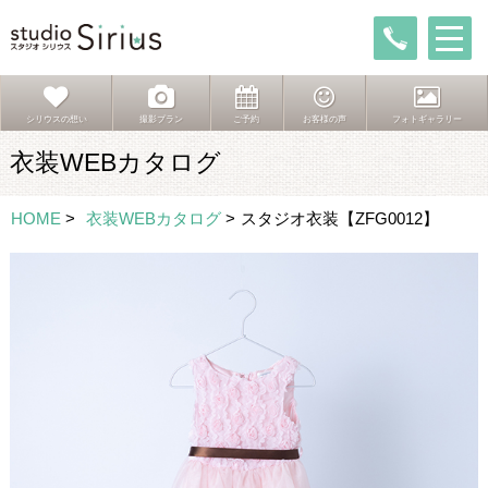
シリウスの想い
撮影プラン
ご予約
お客様の声
フォトギャラリー
衣装WEBカタログ
HOME
>
衣装WEBカタログ
>
スタジオ衣装【ZFG0012】