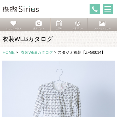
シリウスの想い
撮影プラン
ご予約
お客様の声
フォトギャラリー
衣装WEBカタログ
HOME
>
衣装WEBカタログ
>
スタジオ衣装【ZFG0014】