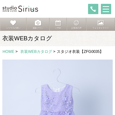
シリウスの想い
撮影プラン
ご予約
お客様の声
フォトギャラリー
衣装WEBカタログ
HOME
>
衣装WEBカタログ
>
スタジオ衣装【ZFG0035】