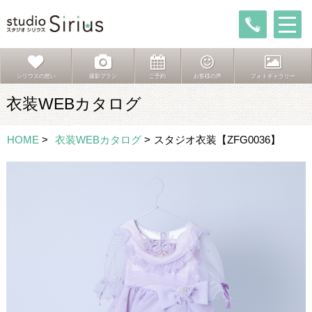
シリウスの想い
撮影プラン
ご予約
お客様の声
フォトギャラリー
衣装WEBカタログ
HOME
>
衣装WEBカタログ
>
スタジオ衣装【ZFG0036】