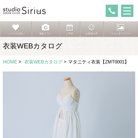
シリウスの想い
撮影プラン
ご予約
お客様の声
フォトギャラリー
衣装WEBカタログ
HOME
>
衣装WEBカタログ
>
マタニティ衣装【ZMT0001】