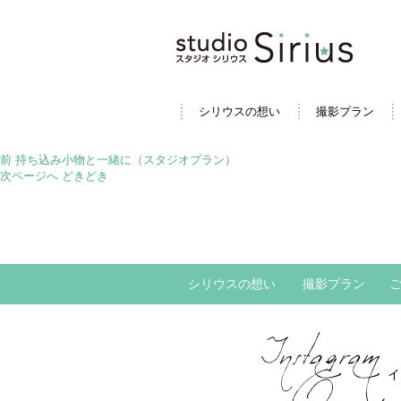
シリウスの想い
撮影プラン
投
前
前
持ち込み小物と一緒に（スタジオプラン）
稿
の
次
次ページへ
どきどき
ナ
投
の
ビ
稿:
投
ゲ
稿:
ー
シ
ョ
シリウスの想い
撮影プラン
ン
イ