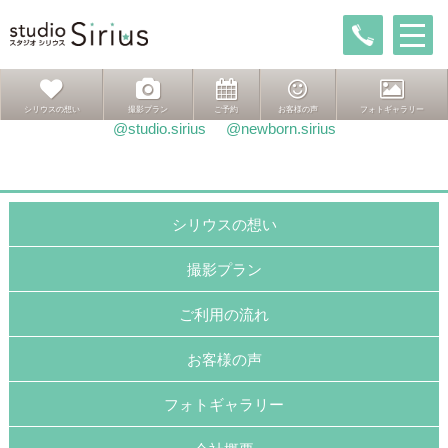
投
前
前
ずっとずっと一緒だよ
稿
の
次
次ページへ
シックにキメて
ナ
投
の
ビ
稿:
投
ゲ
稿:
インスタグラムはこちら
シリウスの想い
撮影プラン
ご予約
お客様の声
フォトギャラリー
ー
@studio.sirius
@newborn.sirius
シ
ョ
ン
シリウスの想い
撮影プラン
ご利用の流れ
お客様の声
フォトギャラリー