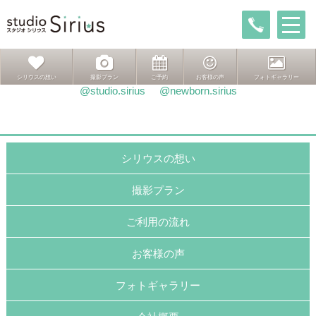
投
前
前
どきどき
稿
の
次
次ページへ
入園おめでとう
ナ
投
の
ビ
稿:
投
ゲ
稿:
インスタグラムはこちら
シリウスの想い
撮影プラン
ご予約
お客様の声
フォトギャラリー
ー
@studio.sirius
@newborn.sirius
シ
ョ
ン
シリウスの想い
撮影プラン
ご利用の流れ
お客様の声
フォトギャラリー