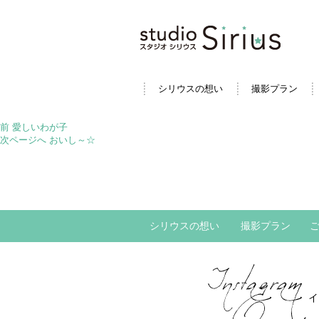
シリウスの想い
撮影プラン
投
前
前
愛しいわが子
稿
の
次
次ページへ
おいし～☆
ナ
投
の
ビ
稿:
投
ゲ
稿:
ー
シ
ョ
シリウスの想い
撮影プラン
ン
イ