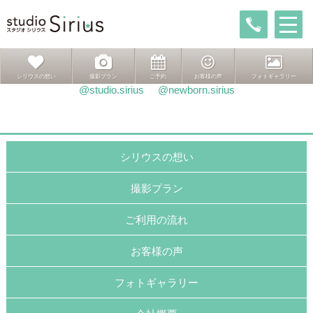
投
前
前
推し活
稿
の
次
次ページへ
推し活
ナ
投
の
ビ
稿:
投
ゲ
稿:
インスタグラムはこちら
シリウスの想い
撮影プラン
ご予約
お客様の声
フォトギャラリー
ー
@studio.sirius
@newborn.sirius
シ
ョ
ン
シリウスの想い
撮影プラン
ご利用の流れ
お客様の声
フォトギャラリー