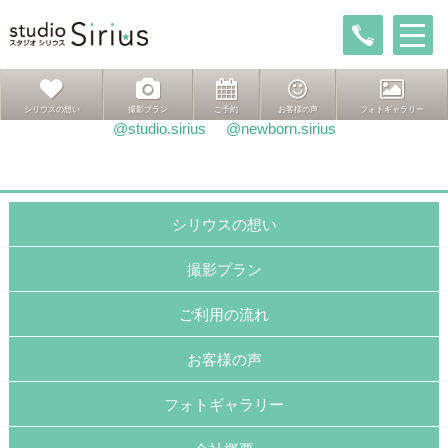
投
前
前
推し活
稿
の
次
次ページへ
推し活
ナ
投
の
ビ
稿:
投
ゲ
稿:
インスタグラムはこちら
シリウスの想い
撮影プラン
ご予約
お客様の声
フォトギャラリー
ー
@studio.sirius
@newborn.sirius
シ
ョ
ン
シリウスの想い
撮影プラン
ご利用の流れ
お客様の声
フォトギャラリー