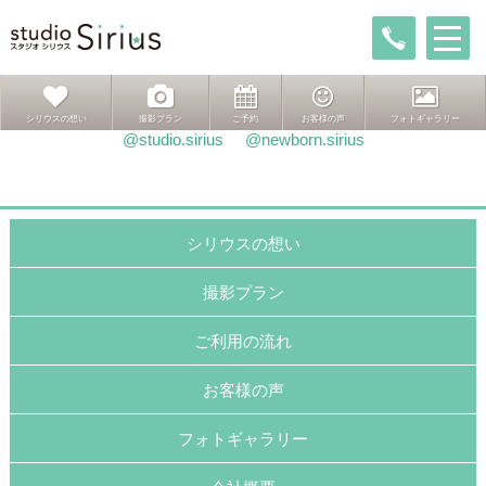
投
前
前
推し活
稿
の
次
次ページへ
推し活
ナ
投
の
ビ
稿:
投
ゲ
稿:
インスタグラムはこちら
シリウスの想い
撮影プラン
ご予約
お客様の声
フォトギャラリー
ー
@studio.sirius
@newborn.sirius
シ
ョ
ン
シリウスの想い
撮影プラン
ご利用の流れ
お客様の声
フォトギャラリー