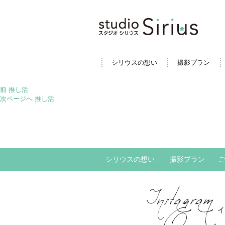
シリウスの想い
撮影プラン
投
前
前
推し活
稿
の
次
次ページへ
推し活
ナ
投
の
ビ
稿:
投
ゲ
稿:
ー
シ
ョ
シリウスの想い
撮影プラン
ン
イ