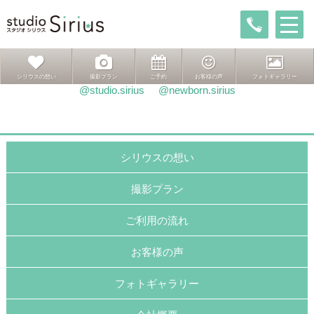
投
前
前
推し活
稿
の
次
次ページへ
推し活
ナ
投
の
ビ
稿:
投
ゲ
稿:
インスタグラムはこちら
シリウスの想い
撮影プラン
ご予約
お客様の声
フォトギャラリー
ー
@studio.sirius
@newborn.sirius
シ
ョ
ン
シリウスの想い
撮影プラン
ご利用の流れ
お客様の声
フォトギャラリー