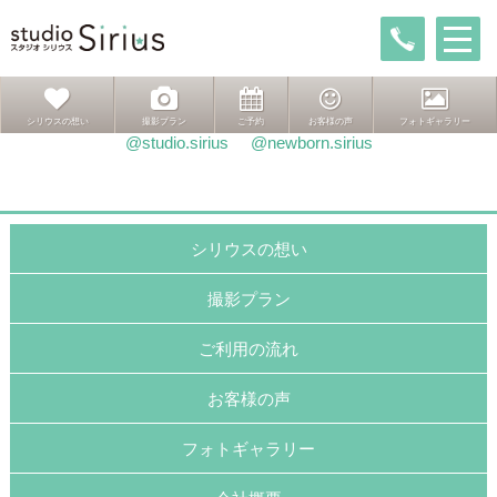
投
前
前
推し活
稿
の
次
次ページへ
推し活
ナ
投
の
ビ
稿:
投
ゲ
稿:
インスタグラムはこちら
シリウスの想い
撮影プラン
ご予約
お客様の声
フォトギャラリー
ー
@studio.sirius
@newborn.sirius
シ
ョ
ン
シリウスの想い
撮影プラン
ご利用の流れ
お客様の声
フォトギャラリー