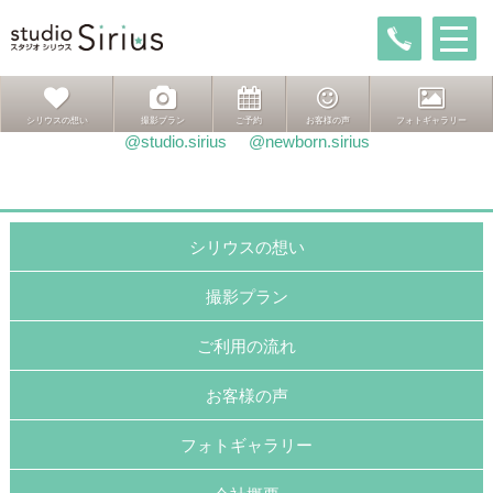
投
前
前
推し活
稿
の
次
次ページへ
推し活
ナ
投
の
ビ
稿:
投
ゲ
稿:
インスタグラムはこちら
シリウスの想い
撮影プラン
ご予約
お客様の声
フォトギャラリー
ー
@studio.sirius
@newborn.sirius
シ
ョ
ン
シリウスの想い
撮影プラン
ご利用の流れ
お客様の声
フォトギャラリー