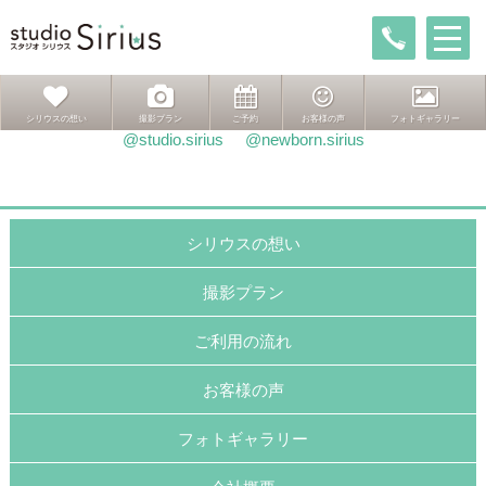
投
前
前
祝♡７歳
稿
の
次
次ページへ
お気に入りのおもちゃと
ナ
投
の
ビ
稿:
投
ゲ
稿:
インスタグラムはこちら
シリウスの想い
撮影プラン
ご予約
お客様の声
フォトギャラリー
ー
@studio.sirius
@newborn.sirius
シ
ョ
ン
シリウスの想い
撮影プラン
ご利用の流れ
お客様の声
フォトギャラリー