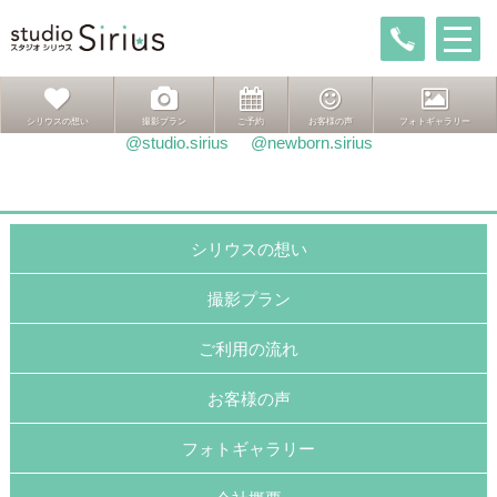
投
前
前
おすすめマタニティ
稿
の
次
次ページへ
おすすめお宮
ナ
投
の
ビ
稿:
投
ゲ
稿:
インスタグラムはこちら
シリウスの想い
撮影プラン
ご予約
お客様の声
フォトギャラリー
ー
@studio.sirius
@newborn.sirius
シ
ョ
ン
シリウスの想い
撮影プラン
ご利用の流れ
お客様の声
フォトギャラリー