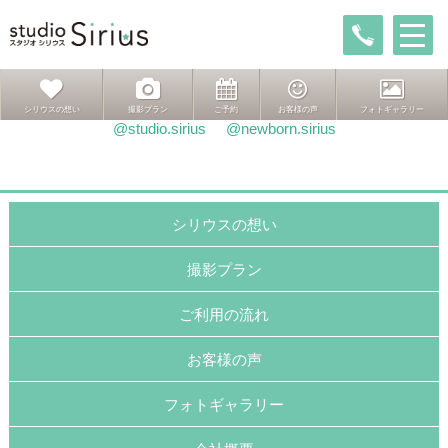
投
前
前
６か月おめでとう
稿
の
次
次ページへ
ピカピカの笑顔とランドセル
ナ
投
の
ビ
稿:
投
ゲ
稿:
インスタグラムはこちら
シリウスの想い
撮影プラン
ご予約
お客様の声
フォトギャラリー
ー
@studio.sirius
@newborn.sirius
シ
ョ
ン
シリウスの想い
撮影プラン
ご利用の流れ
お客様の声
フォトギャラリー