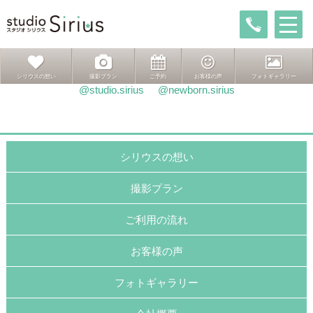
投
前
前
Baby
稿
の
次
次ページへ
シックに
ナ
投
の
ビ
稿:
投
ゲ
稿:
インスタグラムはこちら
シリウスの想い
撮影プラン
ご予約
お客様の声
フォトギャラリー
ー
@studio.sirius
@newborn.sirius
シ
ョ
ン
シリウスの想い
撮影プラン
ご利用の流れ
お客様の声
フォトギャラリー