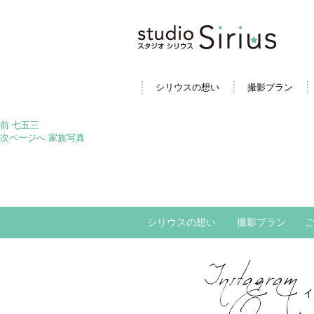
シリウスの想い
撮影プラン
投
前
前
七五三
稿
の
次
次ページへ
家族写真
ナ
投
の
ビ
稿:
投
ゲ
稿:
ー
シ
ョ
シリウスの想い
撮影プラン
ン
イ