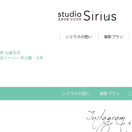
シリウスの想い
撮影プラン
投
前
前
お誕生日
稿
の
次
次ページへ
卒入園・入学
ナ
投
の
ビ
稿:
投
ゲ
稿:
ー
シ
ョ
シリウスの想い
撮影プラン
ン
イ