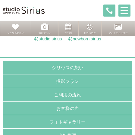
投
前
前
おすすめハーフバースデー
稿
の
次
次ページへ
おすすめバースデー
ナ
投
の
ビ
稿:
投
ゲ
稿:
インスタグラムはこちら
シリウスの想い
撮影プラン
ご予約
お客様の声
フォトギャラリー
ー
@studio.sirius
@newborn.sirius
シ
ョ
ン
シリウスの想い
撮影プラン
ご利用の流れ
お客様の声
フォトギャラリー