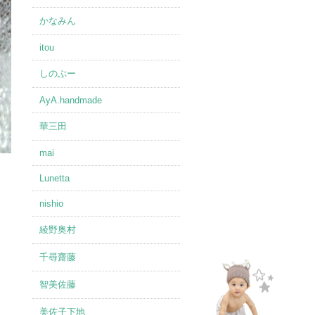
かなみん
itou
しのぶー
AyA.handmade
華三田
mai
Lunetta
nishio
綾野奥村
千尋齋藤
智美佐藤
美佐子下地