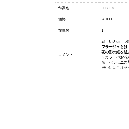
作家名
Lunetta
価格
￥1000
在庫数
1
縦 約３cm 
フラージュとは
花の形の紙を組
コメント
３カラーのお花
※ バラはニス
扱いにはご注意