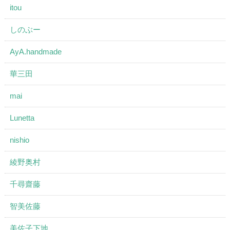
itou
しのぶー
AyA.handmade
華三田
mai
Lunetta
nishio
綾野奥村
千尋齋藤
智美佐藤
美佐子下地