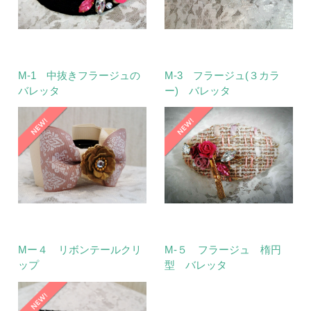
M-1 中抜きフラージュの
M-3 フラージュ(３カラ
バレッタ
ー) バレッタ
Mー４ リボンテールクリ
M-５ フラージュ 楕円
ップ
型 バレッタ