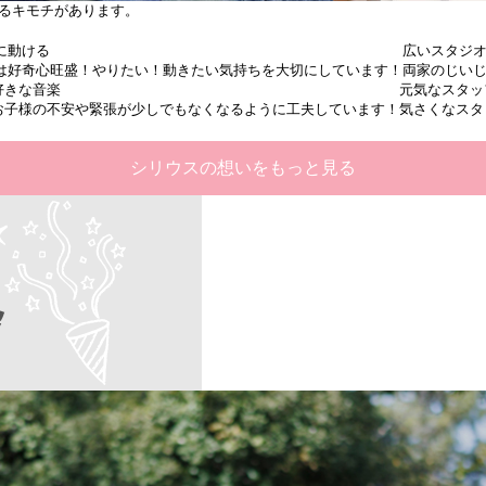
るキモチがあります。
に
動ける
広い
スタジ
は好奇心旺盛！やりたい！動きたい気持ちを大切にしています！
両家のじいじ
好きな
音楽
元気な
スタッ
お子様の不安や緊張が少しでもなくなるように工夫しています！
気さくなスタ
シリウスの想いをもっと見る