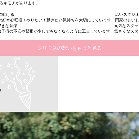
るキモチがあります。
に
動ける
広い
スタジ
は好奇心旺盛！やりたい！動きたい気持ちを大切にしています！
両家のじいじ
好きな
音楽
元気な
スタッ
お子様の不安や緊張が少しでもなくなるように工夫しています！
気さくなスタ
シリウスの想いをもっと見る