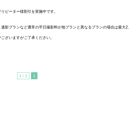
でリピーター様割引を実施中です。
遺影プランなど通常の平日撮影料が他プランと異なるプランの場合は最大2,
がございますがご了承ください。
1 / 1
1