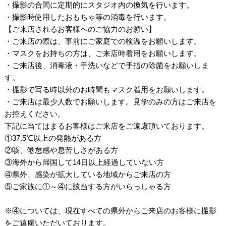
・撮影の合間に定期的にスタジオ内の換気を行います。
・撮影時使用したおもちゃ等の消毒を行います。
【ご来店されるお客様へのご協力のお願い】
・ご来店の際は、事前にご家庭での検温をお願いします。
・マスクをお持ちの方は、ご来店時着用をお願いします。
・ご来店後、消毒液・手洗いなどで手指の除菌をお願いしま
す。
・撮影で写る時以外のお時間もマスク着用をお願いします。
・ご来店は最少人数でお願いします。見学のみの方はご来店を
お控えください。
下記に当てはまるお客様はご来店をご遠慮頂いております。
①37.5℃以上の発熱がある方
②咳、倦怠感や息苦しさがある方
③海外から帰国して14日以上経過していない方
④県外、感染が拡大している地域からご来店の方
⑤ご家族に①～④に該当する方がいらっしゃる方
/
※④については、現在すべての県外からご来店のお客様に撮影
をご遠慮いただいております。