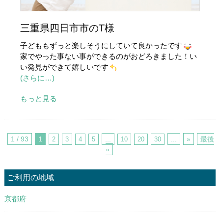
三重県四日市市のT様
子どももずっと楽しそうにしていて良かったです
家でやった事ない事ができるのがおどろきました！い
い発見ができて嬉しいです
(さらに…)
もっと見る
1 / 93
1
...
...
»
最後
2
3
4
5
10
20
30
»
ご利用の地域
京都府