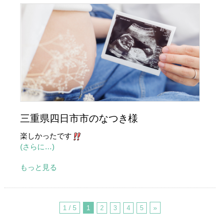
三重県四日市市のなつき様
楽しかったです
(さらに…)
もっと見る
1 / 5
1
»
2
3
4
5