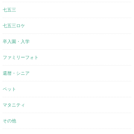
七五三
七五三ロケ
卒入園・入学
ファミリーフォト
還暦・シニア
ペット
マタニティ
その他