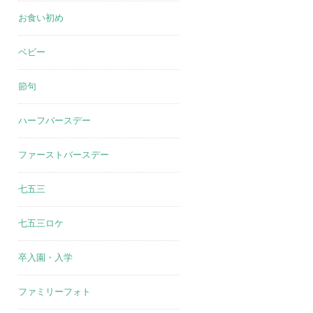
お食い初め
ベビー
節句
ハーフバースデー
ファーストバースデー
七五三
七五三ロケ
卒入園・入学
ファミリーフォト