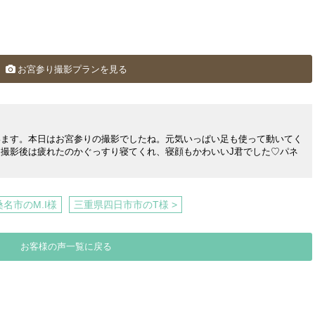
お宮参り撮影プランを見る
います。本日はお宮参りの撮影でしたね。元気いっぱい足も使って動いてく
撮影後は疲れたのかぐっすり寝てくれ、寝顔もかわいいJ君でした♡パネ
桑名市のM.I様
三重県四日市市のT様 >
お客様の声一覧に戻る