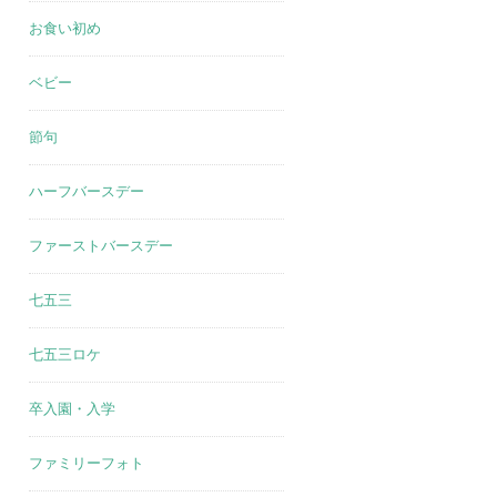
お食い初め
ベビー
節句
ハーフバースデー
ファーストバースデー
七五三
七五三ロケ
卒入園・入学
ファミリーフォト