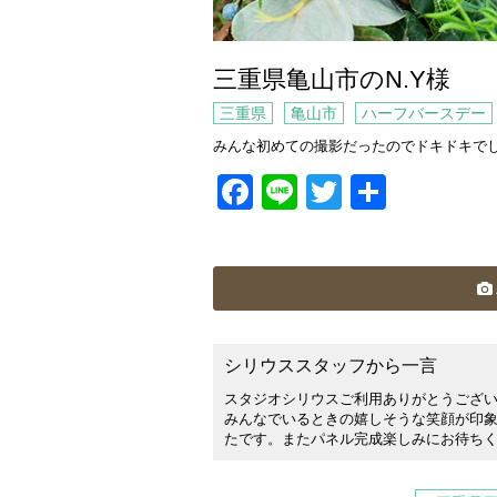
三重県亀山市のN.Y様
三重県
亀山市
ハーフバースデー
みんな初めての撮影だったのでドキドキで
Facebook
Line
Twitter
共
有
シリウススタッフから一言
スタジオシリウスご利用ありがとうござい
みんなでいるときの嬉しそうな笑顔が印象
たです。またパネル完成楽しみにお待ち