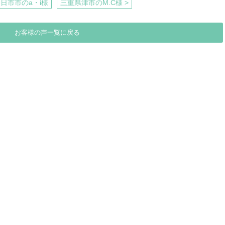
四日市市のa・i様
三重県津市のM.C様 >
お客様の声一覧に戻る