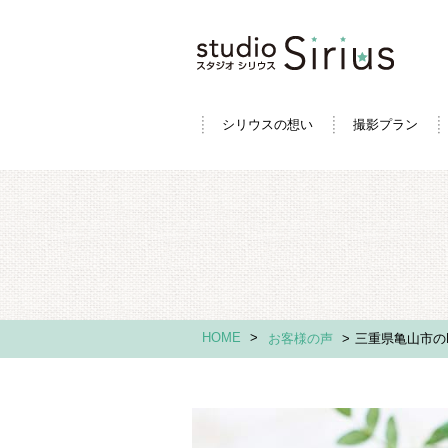
シリウスの想い
撮影プラン
HOME
>
お客様の声
>
三重県亀山市のN