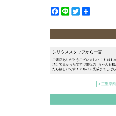
Facebook
Line
Twitter
共
有
シリウススタッフから一言
ご来店ありがとうございました！！ はじ
頂けて良かったです♡主役のTちゃんも眠
たら嬉しいです！アルバム完成までしば
< 三重県四