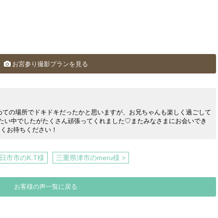
お宮参り撮影プランを見る
めての場所でドキドキだったかと思いますが、お兄ちゃんも楽しく過ごして
たい中でしたがたくさん頑張ってくれました♡またみなさまにお会いでき
らくお待ちください！
日市市のK.T様
三重県津市のmeru様 >
お客様の声一覧に戻る