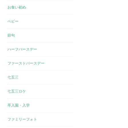
お食い初め
ベビー
節句
ハーフバースデー
ファーストバースデー
七五三
七五三ロケ
卒入園・入学
ファミリーフォト