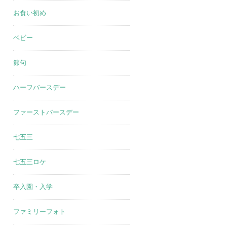
お食い初め
ベビー
節句
ハーフバースデー
ファーストバースデー
七五三
七五三ロケ
卒入園・入学
ファミリーフォト