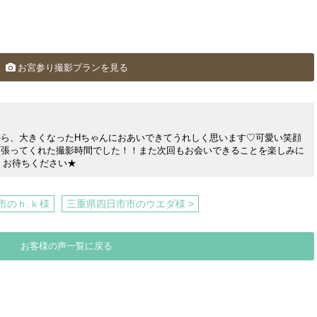
お宮参り撮影プランを見る
ら、大きくなったHちゃんにおあいできてうれしく思います♡可愛い笑顔
頑張ってくれた撮影時間でした！！また次回もお会いできることを楽しみに
らくお待ちください★
市のｈ.ｋ様
三重県四日市市のウエダ様 >
お客様の声一覧に戻る