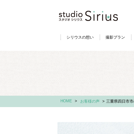
シリウスの想い
撮影プラン
HOME
>
お客様の声
>
三重県四日市市