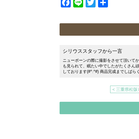
Facebook
Line
Twitter
共
有
シリウススタッフから一言
ニューボーンの際に撮影をさせて頂いてか
も見られて、眠たい中でしたがたくさん
しております(#^.^#) 商品完成までしば
< 三重県松阪