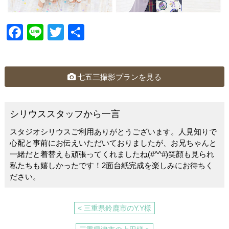
F
Li
T
共
a
n
wi
有
c
e
tt
e
er
七五三撮影プランを見る
b
o
シリウススタッフから一言
o
スタジオシリウスご利用ありがとうございます。人見知りで
k
心配と事前にお伝えいただいておりましたが、お兄ちゃんと
一緒だと着替えも頑張ってくれましたね(#^^#)笑顔も見られ
私たちも嬉しかったです！2面台紙完成を楽しみにお待ちく
ださい。
< 三重県鈴鹿市のY.Y様