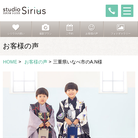
シリウスの想い
撮影プラン
ご予約
お客様の声
フォトギャラリー
お客様の声
HOME
>
お客様の声
>
三重県いなべ市のA.N様