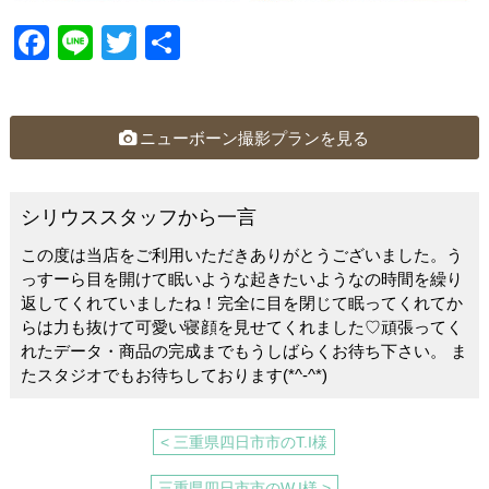
F
Li
T
共
a
n
wi
有
c
e
tt
e
er
ニューボーン撮影プランを見る
b
o
シリウススタッフから一言
o
この度は当店をご利用いただきありがとうございました。う
k
っすーら目を開けて眠いような起きたいようなの時間を繰り
返してくれていましたね！完全に目を閉じて眠ってくれてか
らは力も抜けて可愛い寝顔を見せてくれました♡頑張ってく
れたデータ・商品の完成までもうしばらくお待ち下さい。 ま
たスタジオでもお待ちしております(*^-^*)
< 三重県四日市市のT.I様
三重県四日市市のW.I様 >