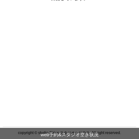
copyright © studio Sirius スタジオシリウス. All right reserved.
web予約&スタジオ空き状況