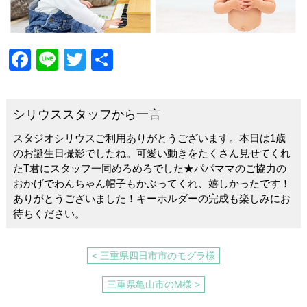
F
Li
T
共
a
n
wi
有
c
e
tt
シリウススタッフから一言
e
er
スタジオシリウスご利用ありがとうございます。本日は1歳
b
のお誕生日撮影でしたね。可愛い動きをたくさん見せてくれ
o
たT君にスタッフ一同めろめろでした★パパママのご協力の
おかげでわんちゃん帽子もかぶってくれ、嬉しかったです！
o
ありがとうございました！キーホルダーの完成も楽しみにお
k
待ちください。
< 三重県四日市市のモグラ様
三重県亀山市のM様 >