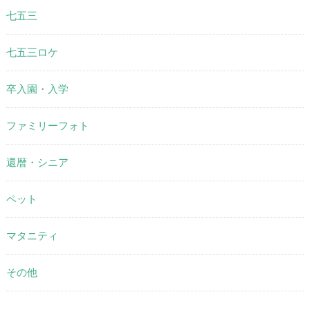
七五三
七五三ロケ
卒入園・入学
ファミリーフォト
還暦・シニア
ペット
マタニティ
その他