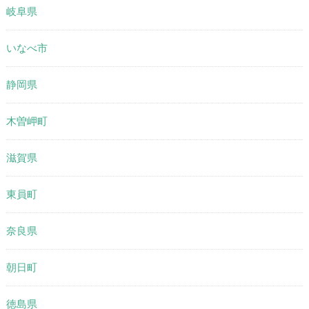
岐阜県
いなべ市
静岡県
木曽岬町
滋賀県
東員町
奈良県
朝日町
徳島県