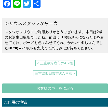
F
Li
T
共
a
n
wi
有
c
e
tt
シリウススタッフから一言
e
er
スタジオシリウスご利用ありがとうございます。本日は2歳
b
のお誕生日撮影でしたね。前回よりお姉さんになった姿をみ
o
せてくれ、ポーズも色々みせてくれ、かわいいKちゃんでし
た(#^^#)★パネルも完成まで楽しみにお待ちください。
o
k
< 三重県鈴鹿市のA.Y様
三重県四日市市のA.M様 >
お客様の声一覧に戻る
ご利用の地域