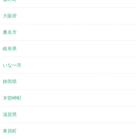
大阪府
桑名市
岐阜県
いなべ市
静岡県
木曽岬町
滋賀県
東員町