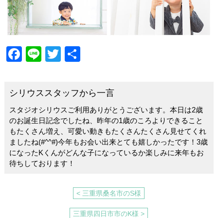
F
Li
T
共
a
n
wi
有
c
e
tt
シリウススタッフから一言
e
er
スタジオシリウスご利用ありがとうございます。本日は2歳
b
のお誕生日記念でしたね、昨年の1歳のころよりできること
o
もたくさん増え、可愛い動きもたくさんたくさん見せてくれ
ましたね(#^^#)今年もお会い出来とても嬉しかったです！3歳
o
になったKくんがどんな子になっているか楽しみに来年もお
k
待ちしております！
< 三重県桑名市のS様
三重県四日市市のK様 >