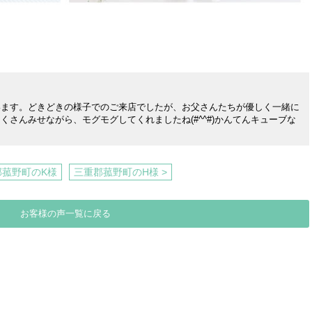
います。どきどきの様子でのご来店でしたが、お父さんたちが優しく一緒に
さんみせながら、モグモグしてくれましたね(#^^#)かんてんキューブな
郡菰野町のK様
三重郡菰野町のH様 >
お客様の声一覧に戻る