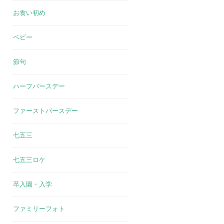
お食い初め
ベビー
節句
ハーフバースデー
ファーストバースデー
七五三
七五三ロケ
卒入園・入学
ファミリーフォト