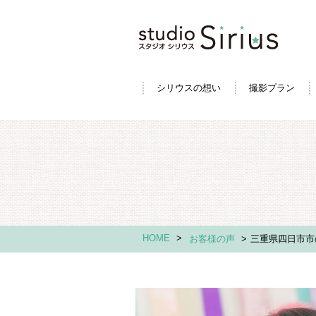
シリウスの想い
撮影プラン
HOME
>
お客様の声
>
三重県四日市市