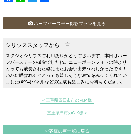
a
n
wi
有
c
e
tt
e
er
ハーフバースデー撮影プランを見る
b
o
シリウススタッフから一言
o
スタジオシリウスご利用ありがとうございます。本日はハー
k
フバースデーの撮影でしたね。ニューボーンフォトの時より
とっても成長された姿にまたお会い出来うれしかったです！
パパに呼ばれるととっても嬉しそうな表情をみせてくれてい
ました(#^^#)パネルなどの完成も楽しみにお待ちください。
< 三重県四日市市のM.M様
三重県津市のC.K様 >
お客様の声一覧に戻る