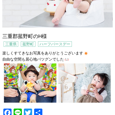
三重郡菰野町のH様
三重県
菰野町
ハーフバースデー
楽しくすてきなお写真をありがとうございます
自由な空間も居心地バツグンでした
F
Li
T
共